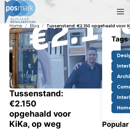
/
/
Home
Blog
Tussenstand: €2.150 opgehaald voor Ki
Tags
Desi
Inter
Arch
Comm
Tussenstand:
Inter
€2.150
Home
opgehaald voor
KiKa, op weg
Popular