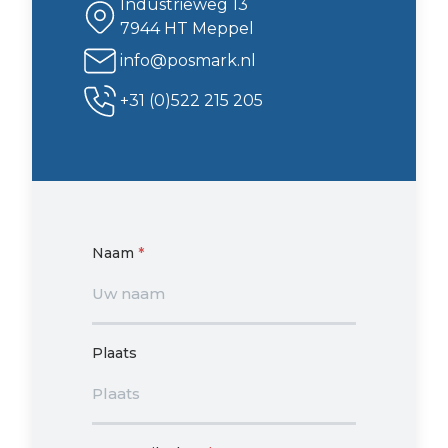
Industrieweg 13
7944 HT Meppel
info@posmark.nl
+31 (0)522 215 205
Naam
*
Plaats