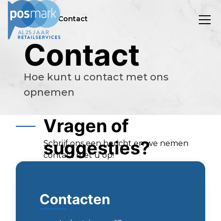
/
Home
Contact
Contact
Hoe kunt u contact met ons
opnemen
Vragen of
suggesties?
Schrijf ons een bericht en we nemen
contact met u op!
Contacten