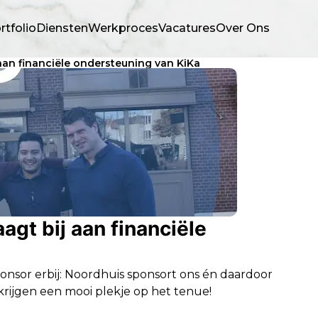
rtfolio
Diensten
Werkproces
Vacatures
Over Ons
aan financiële ondersteuning van KiKa
gt bij aan financiële
onsor erbij: Noordhuis sponsort ons én daardoor
krijgen een mooi plekje op het tenue!