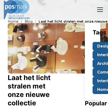
/
/
Home
Blog
Laat het licht stralen met onze nieuwe
Tags
Desi
Inter
Arch
Comm
Laat het licht
Inter
stralen met
Home
onze nieuwe
collectie
Popular