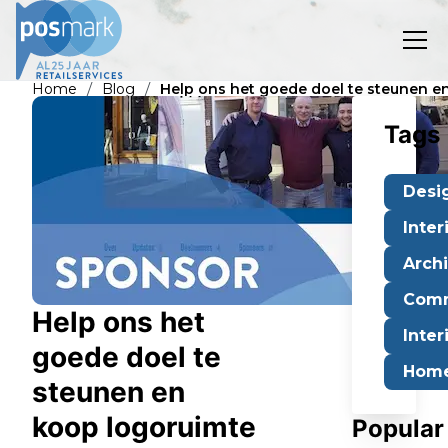
/
/
Home
Blog
Help ons het goede doel te steunen en
Tags
Desi
Inter
Arch
Comm
Help ons het
Inter
goede doel te
Home
steunen en
koop logoruimte
Popular