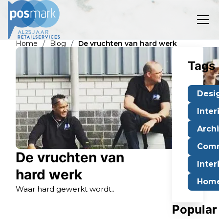
/
/
Home
Blog
De vruchten van hard werk
Tags
Desi
Inter
Arch
Comm
De vruchten van
Inter
hard werk
Home
Waar hard gewerkt wordt..
Popular