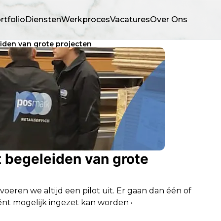
rtfolio
Diensten
Werkproces
Vacatures
Over Ons
eiden van grote projecten
et begeleiden van grote
eren we altijd een pilot uit. Er gaan dan één of
ënt mogelijk ingezet kan worden •