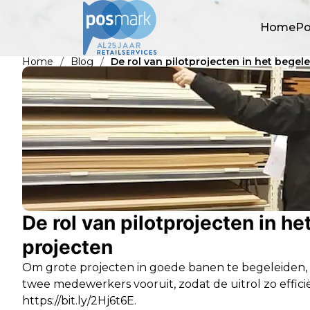
Home
Po
/
/
Home
Blog
De rol van pilotprojecten in het begel
De rol van pilotprojecten in h
projecten
Om grote projecten in goede banen te begeleiden, vo
twee medewerkers vooruit, zodat de uitrol zo effici
https://bit.ly/2Hj6t6E.